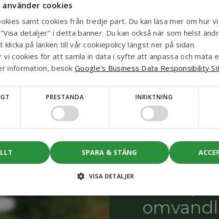
 använder cookies
okies samt cookies från tredje part. Du kan läsa mer om hur v
"Visa detaljer" i detta banner. Du kan också när som helst ändra 
licka på länken till vår cookiepolicy längst ner på sidan.
i cookies för att samla in data i syfte att anpassa och mäta ef
er information, besök
Google's Business Data Responsibility Si
IGT
PRESTANDA
INRIKTNING
ALLT
SPARA & STÄNG
ACCE
VISA DETALJER
Påbörja 
omvandl