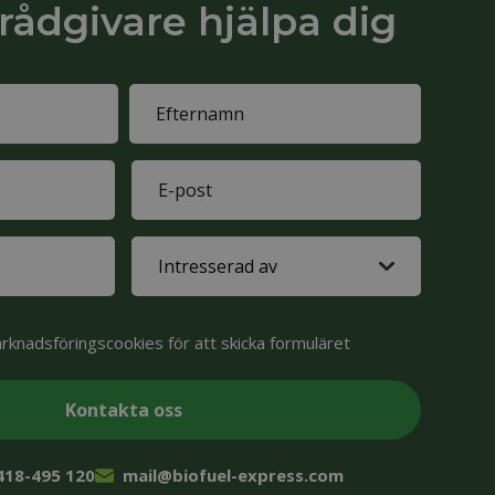
 rådgivare hjälpa dig
Last
E-
name
mail
(Obligatoriskt)
Interested
in
(Obligatoriskt)
knadsföringscookies för att skicka formuläret
 418-495 120
mail@biofuel-express.com