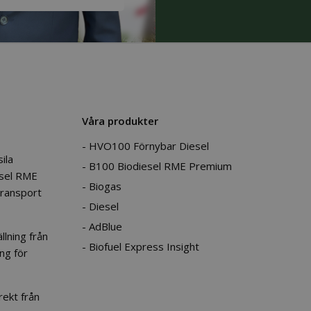
Våra produkter
HVO100 Förnybar Diesel
ila
B100 Biodiesel RME Premium
esel RME
Biogas
transport
Diesel
AdBlue
lning från
Biofuel Express Insight
ng för
ekt från