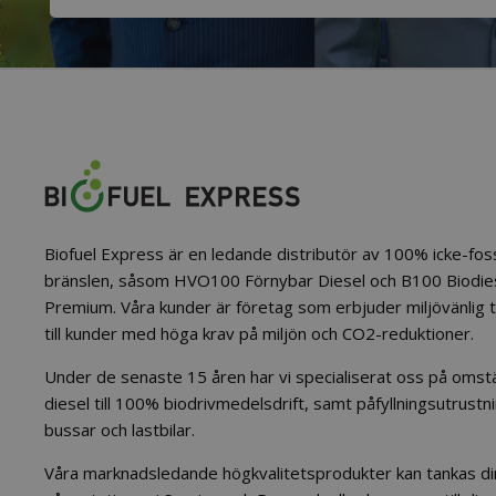
Biofuel Express är en ledande distributör av 100% icke-foss
bränslen, såsom HVO100 Förnybar Diesel och B100 Biodi
Premium. Våra kunder är företag som erbjuder miljövänlig 
till kunder med höga krav på miljön och CO2-reduktioner.
Under de senaste 15 åren har vi specialiserat oss på omstäl
diesel till 100% biodrivmedelsdrift, samt påfyllningsutrustni
bussar och lastbilar.
Våra marknadsledande högkvalitetsprodukter kan tankas dir