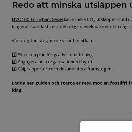
Redo att minska utsläppen ut
HVO100 Förnybar Diesel
kan minska CO₂-utsläppen med upp
fungerar söm-löst i era befintliga dieselmotorer utan några
Vår steg-för-steg-guide visar hur ni kan:
1️⃣ Skapa en plan för gradvis omställning
2️⃣ Engagera hela organisationen i bytet
3️⃣ Följ, rapportera och dokumentera framstegen
Ladda ner guiden
och starta er resa mot en fossilfri 
idag.