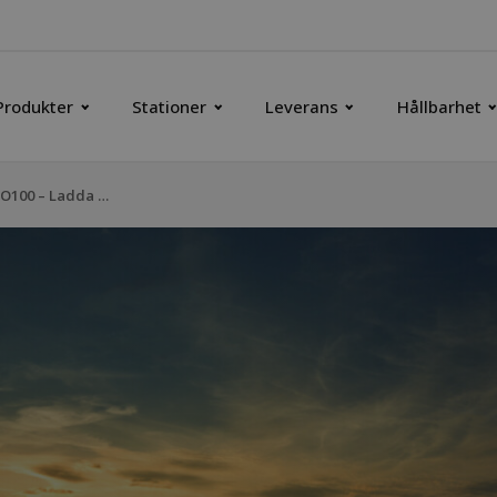
Produkter
Stationer
Leverans
Hållbarhet
Från diesel till HVO100 – Ladda ner vår guide