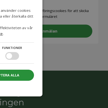
CAPTCHA
ENGLISH
i använder cookies
Acceptera
marknadsföringscookies för att skicka
eller återkalla ditt
formuläret
DANISH
GERMAN
fektiviteten av vår
te
.
NORWEGIAN
SWEDISH
FUNKTIONER
PTERA ALLA
den gröna
ingen