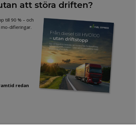
an att störa driften?
 till 90 % – och
 mo-difieringar.
framtid redan