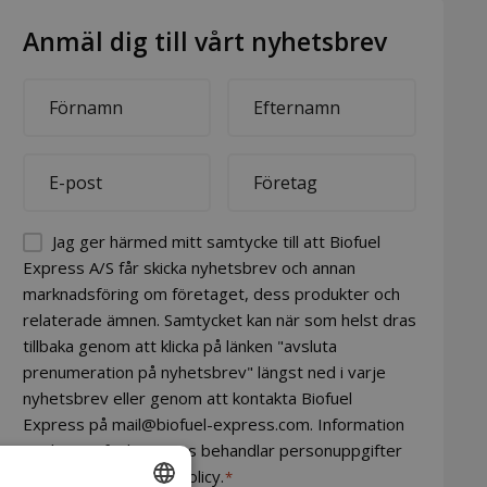
Anmäl dig till vårt nyhetsbrev
First
Last
name
name
*
*
E-
Company
mail
*
*
Permission
Jag ger härmed mitt samtycke till att Biofuel
(visible)
Express A/S får skicka nyhetsbrev och annan
marknadsföring om företaget, dess produkter och
*
relaterade ämnen. Samtycket kan när som helst dras
tillbaka genom att klicka på länken "avsluta
prenumeration på nyhetsbrev" längst ned i varje
nyhetsbrev eller genom att kontakta Biofuel
Express på mail@biofuel-express.com. Information
om hur Biofuel Express behandlar personuppgifter
finns i vår integritetspolicy.
*