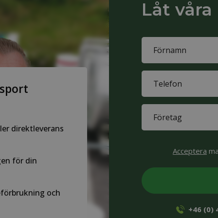
Låt våra
Name
(Obligatoriskt)
First
Phone
name
nsport
(Obligatoriskt)
Company
(Obligatoriskt)
ler direktleverans
CAPTCHA
Acceptera
mar
en för din
leförbrukning och
+46 (0)