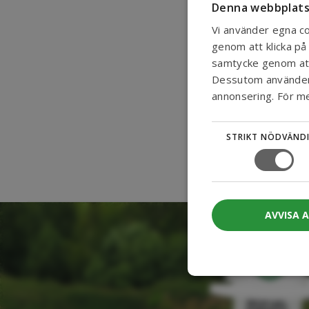
Denna webbplats
Vi använder egna co
genom att klicka på 
samtycke genom att k
Dessutom använder v
annonsering. För m
STRIKT NÖDVÄND
AVVISA 