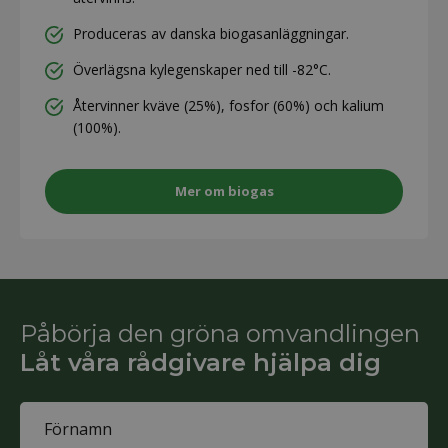
Produceras av danska biogasanläggningar.
Överlägsna kylegenskaper ned till -82°C.
Återvinner kväve (25%), fosfor (60%) och kalium
(100%).
Mer om biogas
Påbörja den gröna omvandlingen
Låt våra rådgivare hjälpa dig
Name
(Obligatoriskt)