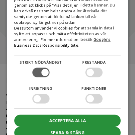
genom att klicka på "Visa detaljer" i detta banner. Du
DANISH
kan också när som helst ändra eller återkalla ditt
samtycke genom att klicka på länken till vår
GERMAN
cookiepolicy längst ner på sidan.
Dessutom använder vi cookies för att samla in data i
NORWEGIAN
syfte att anpassa och mäta effektiviteten av vår
SWEDISH
annonsering. För mer information, besök
Google's
Business Data Responsibility Site
.
STRIKT NÖDVÄNDIGT
PRESTANDA
Råmaterial
INRIKTNING
FUNKTIONER
Våra råmaterial består främst av avfall och restprodukter.
B100 är en biprodukt från rapsproduktion, där ungefär hälften
av rapsen produceras till djurfoder. HVO100 består främst av
rester från kött- och fiskindustrin, men även av t.ex. använd
ACCEPTERA ALLA
matolja eller restprodukter och avfall från framställningen av
vegetabilisk olja. För HVO motsvarar det 90 % av bränslet som
SPARA & STÄNG