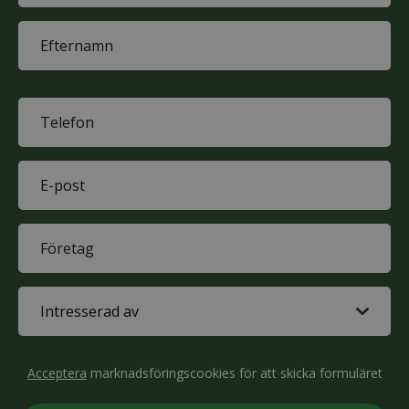
First
name
Last
name
Phone
(Obligatoriskt)
E-
mail
(Obligatoriskt)
Company
(Obligatoriskt)
Interested
in
(Obligatoriskt)
CAPTCHA
Acceptera
marknadsföringscookies för att skicka formuläret