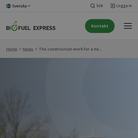
Sök
Logga in
Svenska
Kontakt
Home
>
News
>
The construction work for a new station is in full process in Malmö