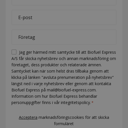
name
*
E-
mail
*
Company
*
Permission
Jag ger härmed mitt samtycke till att Biofuel Express
A/S får skicka nyhetsbrev och annan marknadsföring om
(visible)
företaget, dess produkter och relaterade ämnen.
*
Samtycket kan när som helst dras tillbaka genom att
klicka på länken "avsluta prenumeration på nyhetsbrev"
längst ned i varje nyhetsbrev eller genom att kontakta
Biofuel Express på mail@biofuel-express.com.
Information om hur Biofuel Express behandlar
personuppgifter finns i vår integritetspolicy.
*
CAPTCHA
Acceptera
marknadsföringscookies för att skicka
formuläret