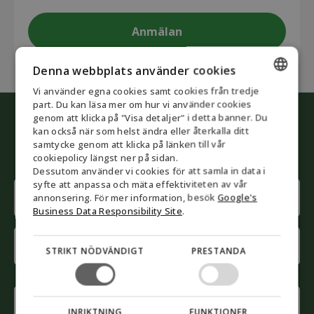
Denna webbplats använder cookies
Vi använder egna cookies samt cookies från tredje
ENGLISH
part. Du kan läsa mer om hur vi använder cookies
genom att klicka på "Visa detaljer" i detta banner. Du
DANISH
Påbörja den gröna omvandlingen
kan också när som helst ändra eller återkalla ditt
samtycke genom att klicka på länken till vår
Låt våra rådgivare hjälpa dig
GERMAN
cookiepolicy längst ner på sidan.
Dessutom använder vi cookies för att samla in data i
NORWEGIAN
syfte att anpassa och mäta effektiviteten av vår
Name
SWEDISH
annonsering. För mer information, besök
Google's
(Obligatoriskt)
Business Data Responsibility Site
.
First
name
STRIKT NÖDVÄNDIGT
PRESTANDA
Last
name
Phone
(Obligatoriskt)
INRIKTNING
FUNKTIONER