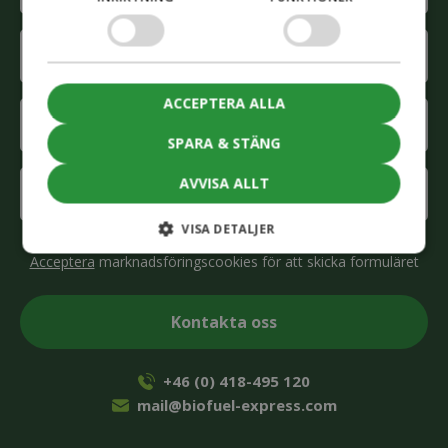
E-
mail
(Obligatoriskt)
ACCEPTERA ALLA
Company
(Obligatoriskt)
SPARA & STÄNG
Interested
AVVISA ALLT
in
(Obligatoriskt)
VISA DETALJER
CAPTCHA
Acceptera
marknadsföringscookies för att skicka formuläret
+46 (0) 418-495 120
mail@biofuel-express.com