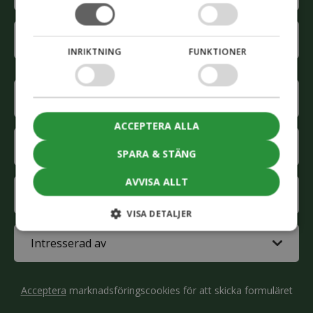
First
name
INRIKTNING
FUNKTIONER
Last
name
Phone
(Obligatoriskt)
ACCEPTERA ALLA
E-
mail
SPARA & STÄNG
(Obligatoriskt)
AVVISA ALLT
Company
(Obligatoriskt)
VISA DETALJER
Interested
in
(Obligatoriskt)
CAPTCHA
Acceptera
marknadsföringscookies för att skicka formuläret