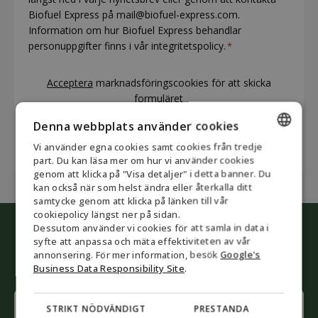
Biofuel Express på mail@biofuel-express.com.
Information om hur Biofuel Express behandlar
personuppgifter finns i vår integritetspolicy.
*
CAPTCHA
Acceptera
marknadsföringscookies för att skicka
formuläret
Denna webbplats använder cookies
Vi använder egna cookies samt cookies från tredje
ENGLISH
part. Du kan läsa mer om hur vi använder cookies
genom att klicka på "Visa detaljer" i detta banner. Du
DANISH
kan också när som helst ändra eller återkalla ditt
samtycke genom att klicka på länken till vår
GERMAN
cookiepolicy längst ner på sidan.
Dessutom använder vi cookies för att samla in data i
NORWEGIAN
Påbörja den gröna omvandlingen
syfte att anpassa och mäta effektiviteten av vår
SWEDISH
annonsering. För mer information, besök
Google's
Låt våra rådgivare hjälpa dig
Business Data Responsibility Site
.
Name
STRIKT NÖDVÄNDIGT
PRESTANDA
(Obligatoriskt)