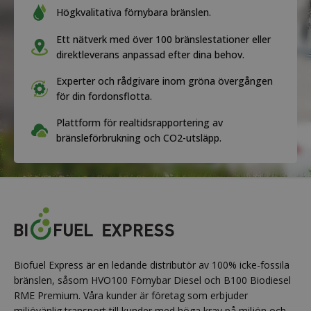
Högkvalitativa förnybara bränslen.
Ett nätverk med över 100 bränslestationer eller
direktleverans anpassad efter dina behov.
Experter och rådgivare inom gröna övergången
för din fordonsflotta.
Plattform för realtidsrapportering av
bränsleförbrukning och CO2-utsläpp.
Biofuel Express är en ledande distributör av 100% icke-fossila
bränslen, såsom HVO100 Förnybar Diesel och B100 Biodiesel
RME Premium. Våra kunder är företag som erbjuder
miljövänlig transport till kunder med höga krav på miljön och