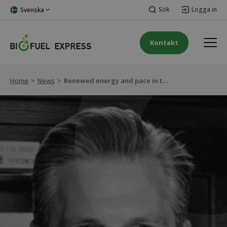
Sök
Logga in
Svenska
Kontakt
Home
>
News
>
Renewed energy and pace in the form of a new sales manager for the heavy transport in Sweden