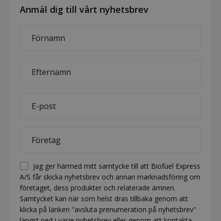
Anmäl dig till vårt nyhetsbrev
First
name
*
Last
name
*
E-
mail
*
Company
*
Permission
Jag ger härmed mitt samtycke till att Biofuel Express
A/S får skicka nyhetsbrev och annan marknadsföring om
(visible)
företaget, dess produkter och relaterade ämnen.
*
Samtycket kan när som helst dras tillbaka genom att
klicka på länken "avsluta prenumeration på nyhetsbrev"
längst ned i varje nyhetsbrev eller genom att kontakta