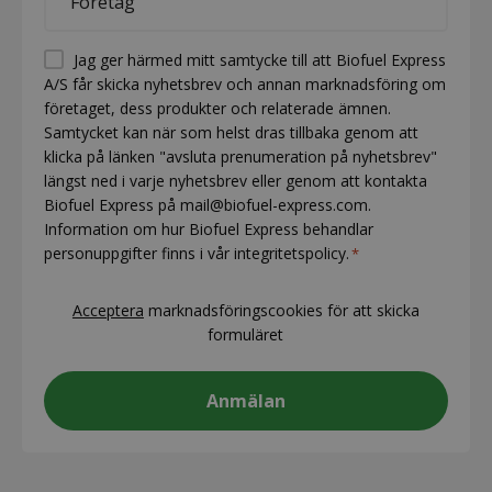
*
Permission
Jag ger härmed mitt samtycke till att Biofuel Express
A/S får skicka nyhetsbrev och annan marknadsföring om
(visible)
företaget, dess produkter och relaterade ämnen.
*
Samtycket kan när som helst dras tillbaka genom att
klicka på länken "avsluta prenumeration på nyhetsbrev"
längst ned i varje nyhetsbrev eller genom att kontakta
Biofuel Express på mail@biofuel-express.com.
Information om hur Biofuel Express behandlar
personuppgifter finns i vår integritetspolicy.
*
CAPTCHA
Acceptera
marknadsföringscookies för att skicka
formuläret