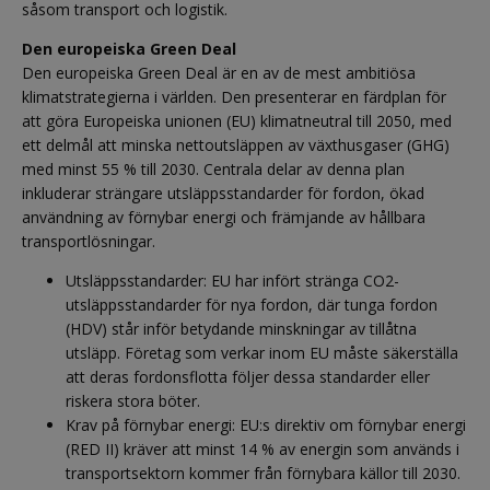
såsom transport och logistik.
Den europeiska Green Deal
Den europeiska Green Deal är en av de mest ambitiösa
klimatstrategierna i världen. Den presenterar en färdplan för
att göra Europeiska unionen (EU) klimatneutral till 2050, med
ett delmål att minska nettoutsläppen av växthusgaser (GHG)
med minst 55 % till 2030. Centrala delar av denna plan
inkluderar strängare utsläppsstandarder för fordon, ökad
användning av förnybar energi och främjande av hållbara
transportlösningar.
Utsläppsstandarder: EU har infört stränga CO2-
utsläppsstandarder för nya fordon, där tunga fordon
(HDV) står inför betydande minskningar av tillåtna
utsläpp. Företag som verkar inom EU måste säkerställa
att deras fordonsflotta följer dessa standarder eller
riskera stora böter.
Krav på förnybar energi: EU:s direktiv om förnybar energi
(RED II) kräver att minst 14 % av energin som används i
transportsektorn kommer från förnybara källor till 2030.