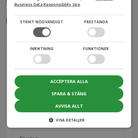
icke-bindande. Låt oss göra dina hållbarhetsmål möjliga!
Business Data Responsibility Site
.
Kontakta oss
STRIKT NÖDVÄNDIGT
PRESTANDA
INRIKTNING
FUNKTIONER
Anmäl dig till vårt nyhetsbrev
First
name
ACCEPTERA ALLA
*
Last
SPARA & STÄNG
name
AVVISA ALLT
*
E-
mail
VISA DETALJER
*
Company