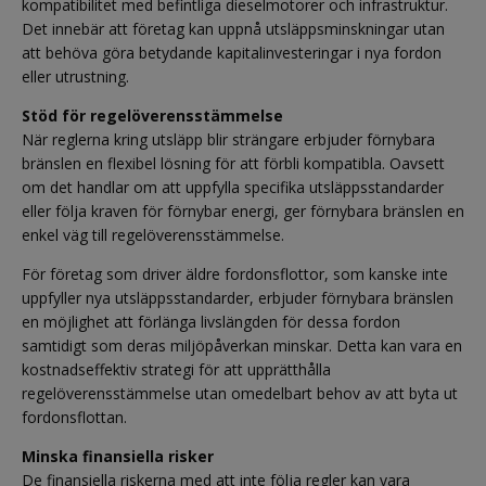
kompatibilitet med befintliga dieselmotorer och infrastruktur.
Det innebär att företag kan uppnå utsläppsminskningar utan
att behöva göra betydande kapitalinvesteringar i nya fordon
eller utrustning.
Stöd för regelöverensstämmelse
När reglerna kring utsläpp blir strängare erbjuder förnybara
bränslen en flexibel lösning för att förbli kompatibla. Oavsett
om det handlar om att uppfylla specifika utsläppsstandarder
eller följa kraven för förnybar energi, ger förnybara bränslen en
enkel väg till regelöverensstämmelse.
För företag som driver äldre fordonsflottor, som kanske inte
uppfyller nya utsläppsstandarder, erbjuder förnybara bränslen
en möjlighet att förlänga livslängden för dessa fordon
samtidigt som deras miljöpåverkan minskar. Detta kan vara en
kostnadseffektiv strategi för att upprätthålla
regelöverensstämmelse utan omedelbart behov av att byta ut
fordonsflottan.
Minska finansiella risker
De finansiella riskerna med att inte följa regler kan vara