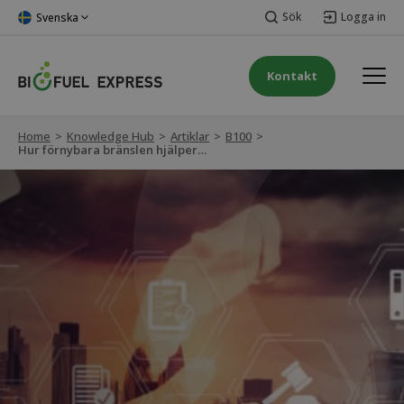
Sök
Logga in
Svenska
Kontakt
Home
>
Knowledge Hub
>
Artiklar
>
B100
>
Hur förnybara bränslen hjälper till att navigera i regelverk