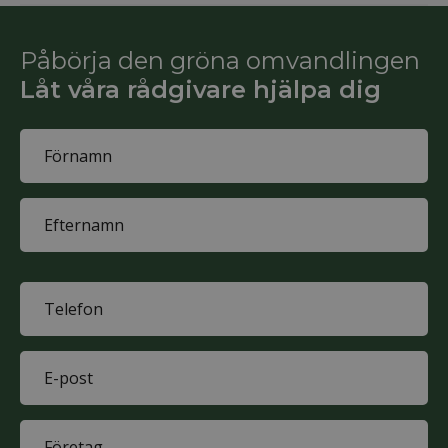
Påbörja den gröna omvandlingen
Låt våra rådgivare hjälpa dig
Name
(Obligatoriskt)
First
name
Last
name
Phone
(Obligatoriskt)
E-
mail
(Obligatoriskt)
Company