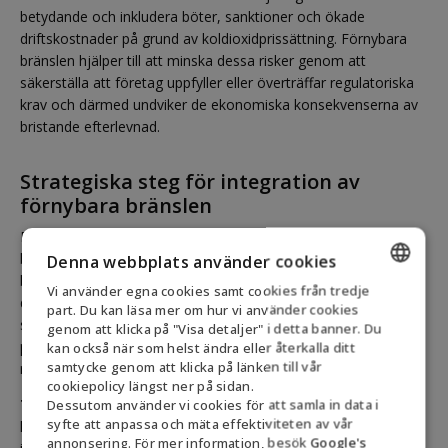
betydande och inkludera böter, sanktioner och ökade
driftskostnader på grund av koldioxidprissättning. Förnybara
bränslen hjälper till att minska dessa risker genom att
säkerställa att företag uppfyller eller överträffar regulatoriska
krav och därmed undviker de ekonomiska konsekvenserna av
bristande efterlevnad.
Strategiska steg för integration av
förnybara bränslen
På Biofuel Express är vi experter på att utveckla strategier och
bygga robusta affärsplaner för integration av förnybara
Denna webbplats använder cookies
bränslen i företagets verksamhet. Vår metod kombinerar
Vi använder egna cookies samt cookies från tredje
djupgående efterlevnadsbedömningar med skräddarsydda
ENGLISH
part. Du kan läsa mer om hur vi använder cookies
strategier för förnybara bränslen och kontinuerlig
genom att klicka på "Visa detaljer" i detta banner. Du
DANISH
prestationsövervakning för att maximera både
kan också när som helst ändra eller återkalla ditt
samtycke genom att klicka på länken till vår
regelöverensstämmelse och hållbarhetseffekt.
GERMAN
cookiepolicy längst ner på sidan.
Ta det första steget
Dessutom använder vi cookies för att samla in data i
- fyll i vårt kontaktformulär, så
NORWEGIAN
syfte att anpassa och mäta effektiviteten av vår
kontaktar en av våra experter dig. Konsultationen är gratis och
SWEDISH
annonsering. För mer information, besök
Google's