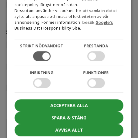
GERMAN
cookiepolicy längst ner på sidan.
Välj
Dessutom använder vi cookies för att samla in data i
NORWEGIAN
syfte att anpassa och mäta effektiviteten av vår
pumpnummer
SWEDISH
annonsering. För mer information, besök
Google's
Business Data Responsibility Site
.
Sätt in valfri e-post och / eller
mobilnummer
STRIKT NÖDVÄNDIGT
PRESTANDA
Phone
E-
INRIKTNING
FUNKTIONER
mail
Message
ACCEPTERA ALLA
SPARA & STÄNG
CAPTCHA
AVVISA ALLT
Acceptera
marknadsföringscookies för att skicka