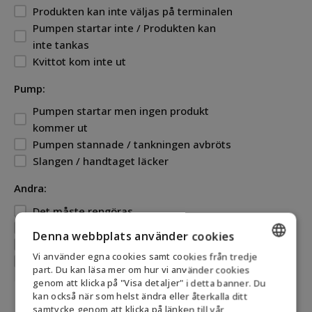
Produkten kan inte väljas på terminalen
Pumpen startar inte / Produkten kan
inte tankas
Kvittot kom inte ut
Pump:
Pumpen startar men ingen produkt
kommer ut
Pumpen stannade / tankningen avbröts
Slangen / handtaget läcker
Andra:
Det måste rengöras
Det saknas ljus på anläggningen
Denna webbplats använder cookies
Det finns ingen snöröjning
Vi använder egna cookies samt cookies från tredje
Inget skräp har tömts
ENGLISH
part. Du kan läsa mer om hur vi använder cookies
genom att klicka på "Visa detaljer" i detta banner. Du
Välj
DANISH
kan också när som helst ändra eller återkalla ditt
produkt
samtycke genom att klicka på länken till vår