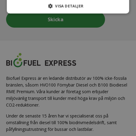
formuläret
VISA DETALJER
Biofuel Express är en ledande distributör av 100% icke-fossila
bränslen, såsom HVO100 Förnybar Diesel och B100 Biodiesel
RME Premium. Våra kunder är företag som erbjuder
miljövänlig transport till kunder med höga krav på miljön och
CO2-reduktioner.
Under de senaste 15 åren har vi specialiserat oss på
omställning från diesel till 100% biodrivmedelsdrift, samt
påfyllningsutrustning för bussar och lastbilar.